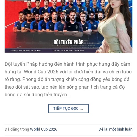
Đội tuyển Pháp hướng đến hành trình phục hưng đầy cảm
hứng tại World Cup 2026 với lối chơi hiện đại và chiến lược
rõ ràng. Phong độ ấn tượng khiến cộng đồng yêu bóng đá
theo dõi sát sao, tạo nên làn sóng phân tích trang cá độ
bóng đá sôi động trên truyền…
TIẾP TỤC ĐỌC
→
Đã đăng trong
World Cup 2026
Để lại một bình luận