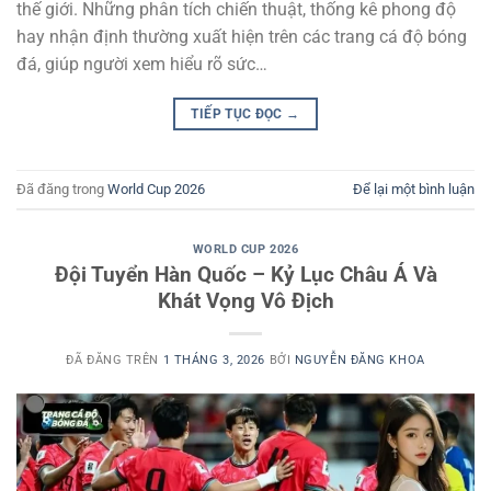
thế giới. Những phân tích chiến thuật, thống kê phong độ
hay nhận định thường xuất hiện trên các trang cá độ bóng
đá, giúp người xem hiểu rõ sức…
TIẾP TỤC ĐỌC
→
Đã đăng trong
World Cup 2026
Để lại một bình luận
WORLD CUP 2026
Đội Tuyển Hàn Quốc – Kỷ Lục Châu Á Và
Khát Vọng Vô Địch
ĐÃ ĐĂNG TRÊN
1 THÁNG 3, 2026
BỞI
NGUYỄN ĐĂNG KHOA