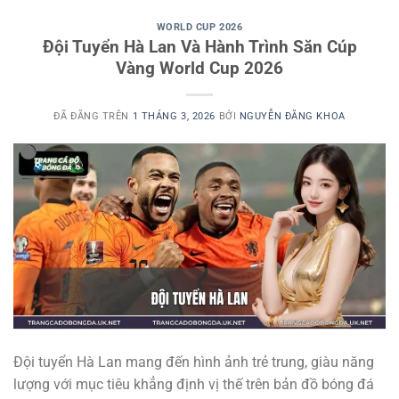
WORLD CUP 2026
Đội Tuyển Hà Lan Và Hành Trình Săn Cúp
Vàng World Cup 2026
ĐÃ ĐĂNG TRÊN
1 THÁNG 3, 2026
BỞI
NGUYỄN ĐĂNG KHOA
Đội tuyển Hà Lan mang đến hình ảnh trẻ trung, giàu năng
lượng với mục tiêu khẳng định vị thế trên bản đồ bóng đá