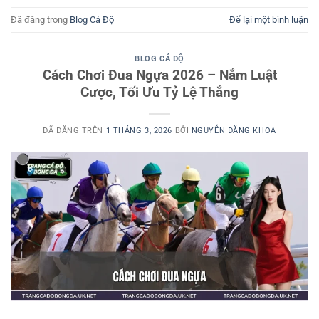
Đã đăng trong
Blog Cá Độ
Để lại một bình luận
BLOG CÁ ĐỘ
Cách Chơi Đua Ngựa 2026 – Nắm Luật
Cược, Tối Ưu Tỷ Lệ Thắng
ĐÃ ĐĂNG TRÊN
1 THÁNG 3, 2026
BỞI
NGUYỄN ĐĂNG KHOA