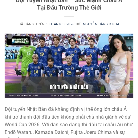
Đội Tuyển Nhật Bản – Sức Mạnh Châu Á
Tại Đấu Trường Thế Giới
ĐÃ ĐĂNG TRÊN
1 THÁNG 3, 2026
BỞI
NGUYỄN ĐĂNG KHOA
Đội tuyển Nhật Bản đã khẳng định vị thế ông lớn châu Á
khi trở thành đội đầu tiên không phải chủ nhà giành vé dự
World Cup 2026. Với dàn sao đang thi đấu tại châu Âu như
Endō Wataru, Kamada Daichi, Fujita Joeru Chima và sự