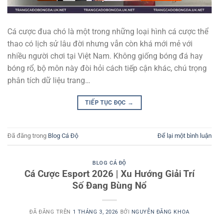
Cá cược đua chó là một trong những loại hình cá cược thể
thao có lịch sử lâu đời nhưng vẫn còn khá mới mẻ với
nhiều người chơi tại Việt Nam. Không giống bóng đá hay
bóng rổ, bộ môn này đòi hỏi cách tiếp cận khác, chú trọng
phân tích dữ liệu trang…
TIẾP TỤC ĐỌC
→
Đã đăng trong
Blog Cá Độ
Để lại một bình luận
BLOG CÁ ĐỘ
Cá Cược Esport 2026 | Xu Hướng Giải Trí
Số Đang Bùng Nổ
ĐÃ ĐĂNG TRÊN
1 THÁNG 3, 2026
BỞI
NGUYỄN ĐĂNG KHOA