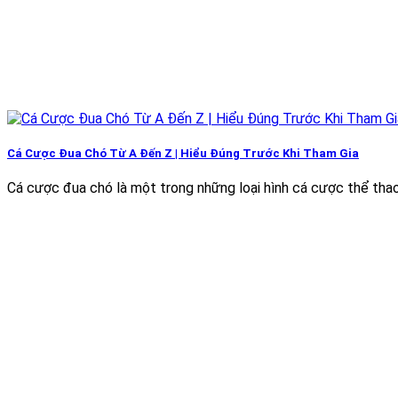
Hệ thống bảo mật thông tin giúp người chơi l
Yếu tố an toàn dữ liệu luôn là mối quan tâm hàng
áp dụng công nghệ mã hóa SSL 128 bit để ngăn chặ
rút tiền của hội viên cần được lưu giữ trong môi 
hàng cho các đơn vị quảng cáo hay tổ chức khác.
Cá Cược Đua Chó Từ A Đến Z | Hiểu Đúng Trước Khi Tham Gia
Tốc độ xử lý giao dịch nhanh
Cá cược đua chó là một trong những loại hình cá cược thể thao 
Một
trang cá độ bóng đá
xanh chín luôn hiểu rằng
thông thường chỉ mất từ 1 đến 3 phút thông qua n
gian xử lý không nên quá 30 phút sau khi lệnh đượ
lớn nhất để giữ chân khách hàng lâu dài.
TOP #10 trang cá độ bóng đá xan
Thị trường năm 2026 chứng kiến sự trỗi dậy của 