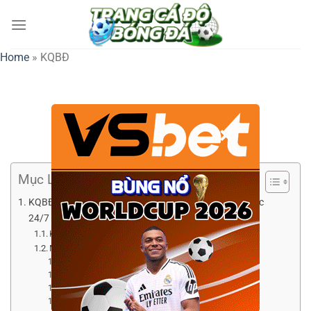
Chuyển
đến
nội
Home
»
KQBĐ
dung
KQBĐ
×
Mục Lục
KQBĐ – Cập Nhật Kết Quả Bóng Đá Nhanh, Chuẩn Xác
24/7
KQBĐ – Cung cấp tỷ số bóng đá chuẩn xác, liên tục
Một số ưu điểm nổi bật khi theo dõi KQBĐ
Đa dạng giải đấu hot
Cập nhật nhanh và chính xác theo thời gian thực
Tra cứu linh hoạt theo từng giải đấu
Thống kê trận đấu chuyên sâu, dễ theo dõi