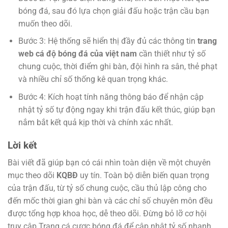
bóng đá, sau đó lựa chọn giải đấu hoặc trận cầu bạn
muốn theo dõi.
Bước 3: Hệ thống sẽ hiển thị đầy đủ các thông tin
trang
web cá độ bóng đá của việt nam
cần thiết như tỷ số
chung cuộc, thời điểm ghi bàn, đội hình ra sân, thẻ phạt
và nhiều chỉ số thống kê quan trọng khác.
Bước 4: Kích hoạt tính năng thông báo để nhận cập
nhật tỷ số tự động ngay khi trận đấu kết thúc, giúp bạn
nắm bắt kết quả kịp thời và chính xác nhất.
Lời kết
Bài viết đã giúp bạn có cái nhìn toàn diện về một chuyên
mục theo dõi
KQBĐ
uy tín. Toàn bộ diễn biến quan trọng
của trận đấu, từ tỷ số chung cuộc, cầu thủ lập công cho
đến mốc thời gian ghi bàn và các chỉ số chuyên môn đều
được tổng hợp khoa học, dễ theo dõi. Đừng bỏ lỡ cơ hội
truy cập Trang cá cược bóng đá để cập nhật tỷ số nhanh