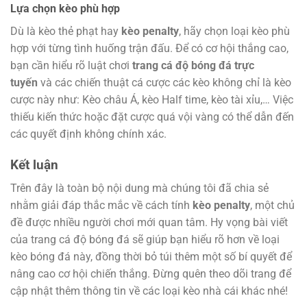
Lựa chọn kèo phù hợp
Dù là kèo thẻ phạt hay
kèo penalty
, hãy chọn loại kèo phù
hợp với từng tình huống trận đấu. Để có cơ hội thắng cao,
bạn cần hiểu rõ luật chơi
trang cá độ bóng đá trực
tuyến
và các chiến thuật cá cược các kèo không chỉ là kèo
cược này như: Kèo châu Á, kèo Half time, kèo tài xỉu,… Việc
thiếu kiến thức hoặc đặt cược quá vội vàng có thể dẫn đến
các quyết định không chính xác.
Kết luận
Trên đây là toàn bộ nội dung mà chúng tôi đã chia sẻ
nhằm giải đáp thắc mắc về cách tính
kèo penalty
, một chủ
đề được nhiều người chơi mới quan tâm. Hy vọng bài viết
của trang cá độ bóng đá sẽ giúp bạn hiểu rõ hơn về loại
kèo bóng đá này, đồng thời bỏ túi thêm một số bí quyết để
nâng cao cơ hội chiến thắng. Đừng quên theo dõi trang để
cập nhật thêm thông tin về các loại kèo nhà cái khác nhé!