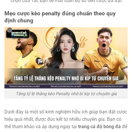
chọn cửa Tài, bạn sẽ mất toàn bộ số tiền cược đã đặt.
Mẹo cược kèo penalty đúng chuẩn theo quy
định chung
Tăng tỷ lệ thắng kèo Penalty nhờ bí kíp từ chuyên gia
Dưới đây là một số kinh nghiệm hữu ích giúp bạn đặt cược
hiệu quả nhất, được đúc kết từ nhiều chuyên gia. Bạn có
thể tham khảo và áp dụng ngay tại
trang cá độ bóng đá
để