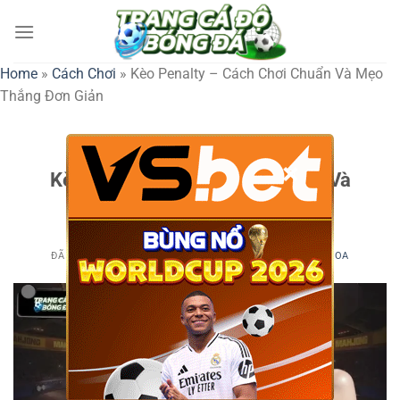
Chuyển
đến
nội
Home
»
Cách Chơi
»
Kèo Penalty – Cách Chơi Chuẩn Và Mẹo
dung
Thắng Đơn Giản
CÁCH CHƠI
×
Kèo Penalty – Cách Chơi Chuẩn Và
Mẹo Thắng Đơn Giản
ĐÃ ĐĂNG TRÊN
14 THÁNG 2, 2026
BỞI
NGUYỄN ĐĂNG KHOA