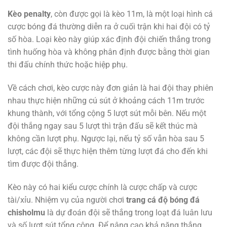
Kèo penalty
, còn được gọi là kèo 11m, là một loại hình cá
cược bóng đá thường diễn ra ở cuối trận khi hai đội có tỷ
số hòa. Loại kèo này giúp xác định đội chiến thắng trong
tình huống hòa và không phân định được bằng thời gian
thi đấu chính thức hoặc hiệp phụ.
Về
cách chơi
, kèo cược này đơn giản là hai đội thay phiên
nhau thực hiện những cú sút ở khoảng cách 11m trước
khung thành, với tổng cộng 5 lượt sút mỗi bên. Nếu một
đội thắng ngay sau 5 lượt thì trận đấu sẽ kết thúc mà
không cần lượt phụ. Ngược lại, nếu tỷ số vẫn hòa sau 5
lượt, các đội sẽ thực hiện thêm từng lượt đá cho đến khi
tìm được đội thắng.
Kèo này có hai kiểu cược chính là cược chấp và cược
tài/xỉu. Nhiệm vụ của người chơi
trang cá độ bóng đá
chisholmu
là dự đoán đội sẽ thắng trong loạt đá luân lưu
và số lượt sút tổng cộng. Để nâng cao khả năng thắng