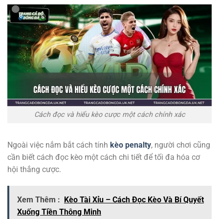
Cách đọc và hiểu kèo cược một cách chính xác
Ngoài việc nắm bắt cách tính
kèo penalty
, người chơi cũng
cần biết cách đọc kèo một cách chi tiết để tối đa hóa cơ
hội thắng cược.
Xem Thêm :
Kèo Tài Xỉu – Cách Đọc Kèo Và Bí Quyết
Xuống Tiền Thông Minh