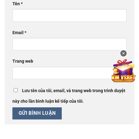
Tên
*
Email
*
✕
Trang web
Lưu tên của tôi, email, và trang web trong trình duyệt
này cho lần bình luận kế tiếp của tôi.