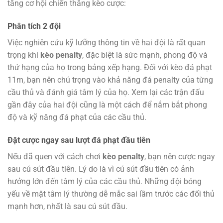
tăng cơ hội chiến thắng kèo cược:
Phân tích 2 đội
Việc nghiên cứu kỹ lưỡng thông tin về hai đội là rất quan
trọng khi
kèo penalty
, đặc biệt là sức mạnh, phong độ và
thứ hạng của họ trong bảng xếp hạng. Đối với kèo đá phạt
11m, bạn nên chú trọng vào khả năng đá penalty của từng
cầu thủ và đánh giá tâm lý của họ. Xem lại các trận đấu
gần đây của hai đội cũng là một cách để nắm bắt phong
độ và kỹ năng đá phạt của các cầu thủ.
Đặt cược ngay sau lượt đá phạt đầu tiên
Nếu đã quen với cách chơi
kèo penalty
, bạn nên cược ngay
sau cú sút đầu tiên. Lý do là vì cú sút đầu tiên có ảnh
hưởng lớn đến tâm lý của các cầu thủ. Những đội bóng
yếu về mặt tâm lý thường dễ mắc sai lầm trước các đối thủ
mạnh hơn, nhất là sau cú sút đầu.