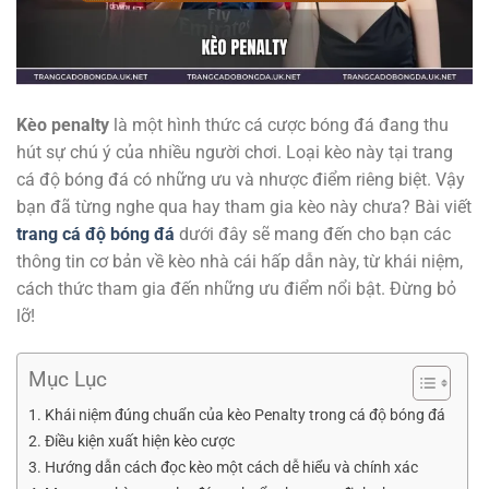
Kèo penalty
là một hình thức cá cược bóng đá đang thu
hút sự chú ý của nhiều người chơi. Loại kèo này tại trang
cá độ bóng đá có những ưu và nhược điểm riêng biệt. Vậy
bạn đã từng nghe qua hay tham gia kèo này chưa? Bài viết
trang cá độ bóng đá
dưới đây sẽ mang đến cho bạn các
thông tin cơ bản về kèo nhà cái hấp dẫn này, từ khái niệm,
cách thức tham gia đến những ưu điểm nổi bật. Đừng bỏ
lỡ!
Mục Lục
Khái niệm đúng chuẩn của kèo Penalty trong cá độ bóng đá
Điều kiện xuất hiện kèo cược
Hướng dẫn cách đọc kèo một cách dễ hiểu và chính xác