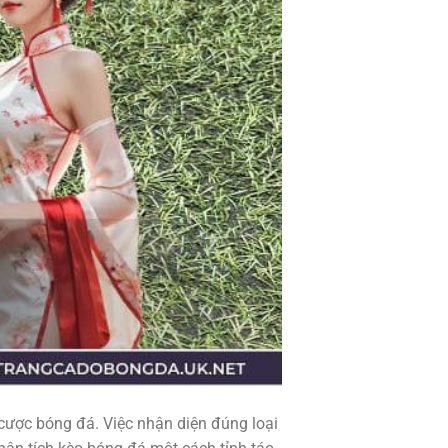
á cược bóng đá. Việc nhận diện đúng loại