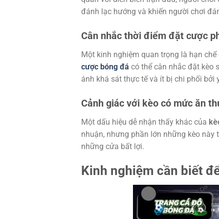
đánh lạc hướng và khiến người chơi đánh
Cân nhắc thời điểm đặt cược p
Một kinh nghiệm quan trọng là hạn chế 
cược bóng đá
có thể cân nhắc đặt kèo s
ánh khá sát thực tế và ít bị chi phối bởi 
Cảnh giác với kèo có mức ăn t
Một dấu hiệu dễ nhận thấy khác của
kè
nhuận, nhưng phần lớn những kèo này ti
những cửa bất lợi.
Kinh nghiệm cần biết đ