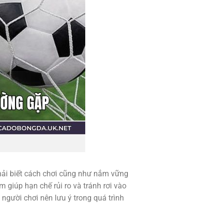
hải biết cách chơi cũng như nắm vững
 giúp hạn chế rủi ro và tránh rơi vào
người chơi nên lưu ý trong quá trình