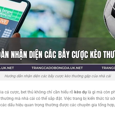
Hướng dẫn nhận diện các bẫy cược kèo thường gặp của nhà cái
ia cá cược, bet thủ không chỉ cần hiểu rõ
kèo dụ
là gì mà còn p
thường mà nhà cái có thể sắp đặt. Việc trang bị kiến thức từ sớm
 các dấu hiệu quan trọng thường được các chuyên gia tổng hợp, 