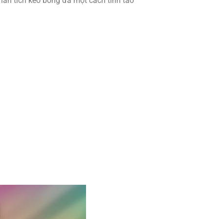
phân tích
kèo bóng đá một cách tỉnh táo