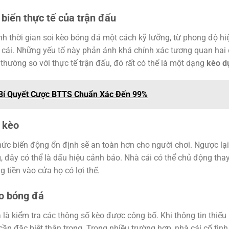
biến thực tế của trận đấu
nh thời gian soi kèo bóng đá một cách kỹ lưỡng, từ phong độ hiện
à cái. Những yếu tố này phản ánh khá chính xác tương quan hai 
thường so với thực tế trận đấu, đó rất có thể là một dạng
kèo 
 Bí Quyết Cược BTTS Chuẩn Xác Đến 99%
ệ kèo
 biến động ổn định sẽ an toàn hơn cho người chơi. Ngược lại, 
g, đây có thể là dấu hiệu cảnh báo. Nhà cái có thể chủ động tha
tiền vào cửa họ có lợi thế.
èo bóng đá
 là kiểm tra các thông số kèo được công bố. Khi thông tin thiế
 cần đặc biệt thận trọng. Trong nhiều trường hợp, nhà cái cố tìn