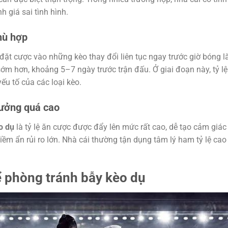
 giá sai tình hình.
hù hợp
đặt cược vào những kèo thay đổi liên tục ngay trước giờ bóng l
ớm hơn, khoảng 5–7 ngày trước trận đấu. Ở giai đoạn này, tỷ lệ
yếu tố của các loại kèo.
hưởng quá cao
o dụ
là tỷ lệ ăn cược được đẩy lên mức rất cao, dễ tạo cảm giác 
ềm ẩn rủi ro lớn. Nhà cái thường tận dụng tâm lý ham tỷ lệ cao
ể phòng tránh bẫy kèo dụ