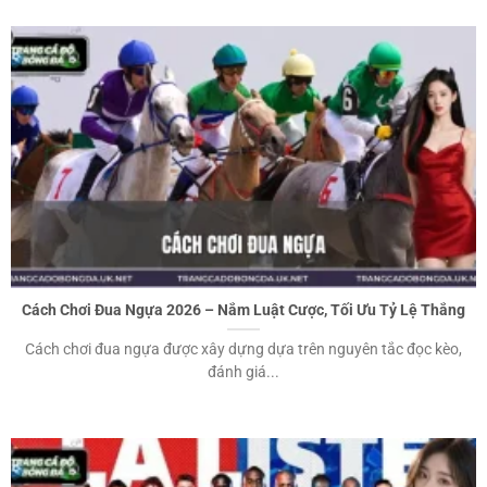
Giấy phép cá cược quốc tế đảm bảo tính hợp
pháp cao
Một
trang cá độ bóng đá
an toàn trước hết
Cách Chơi Đua Ngựa 2026 – Nắm Luật Cược, Tối Ưu Tỷ Lệ Thắng
phải có sự công nhận từ các tổ chức như
Cách chơi đua ngựa được xây dựng dựa trên nguyên tắc đọc kèo,
PAGCOR, Curacao Gaming hoặc Isle of Man.
đánh giá...
Giấy phép này là bằng chứng thép cho thấy
nhà cái
top 10 trang cá độ bóng đá uy tín
2025
hoạt động dưới sự giám sát chặt chẽ,
không có hành vi gian lận kết quả.
Khi chơi