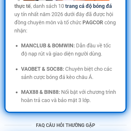
thực tế
, danh sách 10
trang cá độ bóng đá
uy tín nhất năm 2026 dưới đây đã được hội
đồng chuyên môn và tổ chức
PAGCOR
công
nhận:
MANCLUB & BOMWIN:
Dẫn đầu về tốc
độ nạp rút và giao diện người dùng.
VAOBET & SOC88:
Chuyên biệt cho các
sảnh cược bóng đá kèo châu Á.
MAX88 & BIN88:
Nổi bật với chương trình
hoàn trả cao và bảo mật 3 lớp.
DV88 & RICBET:
Hệ thống máy chủ nước
ngoài, đảm bảo đường truyền ổn định.
FAQ CÂU HỎI THƯỜNG GẶP