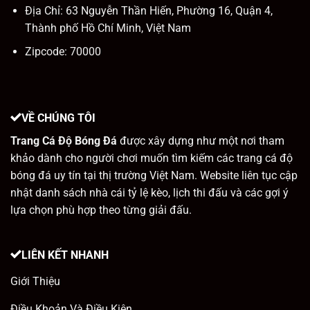
Địa Chỉ: 63 Nguyễn Thần Hiến, Phường 16, Quận 4
,
đỗ an toàn để xuống tiền cho các trận đấu
Thành phố Hồ Chí Minh, Việt Nam
thể thao, hãy tham khảo ngay danh sách
Zipcode:
70000
#10 cái tên dưới đây:
NET88 – Trang cá độ bóng đá uy tín
VỀ CHÚNG TÔI
Trang Cá Độ Bóng Đá
được xây dựng như một nơi tham
khảo dành cho người chơi muốn tìm kiếm các trang cá độ
bóng đá uy tín tại thị trường Việt Nam. Website liên tục cập
nhật danh sách nhà cái tỷ lệ kèo, lịch thi đấu và các gợi ý
lựa chọn phù hợp theo từng giải đấu.
NET88 là trang cá độ bóng đá có độ uy tín lâu
LIÊN KẾT NHANH
năm
Giới Thiệu
NET88 khởi đầu là một tập đoàn giải trí tại
Điều Khoản Và Điều Kiện