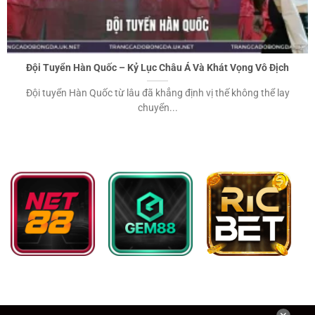
hàng đầu của các dân chơi cá cược bóng đá
chuyên nghiệp hiện nay. Các trang web
chuẩn quốc tế phải áp dụng công nghệ mã
hóa SSL 128 bit để ngăn chặn mọi sự xâm
Đội Tuyển Hàn Quốc – Kỷ Lục Châu Á Và Khát Vọng Vô Địch
nhập trái phép từ bên thứ ba.
Toàn bộ thông
Đội tuyển Hàn Quốc từ lâu đã khẳng định vị thế không thể lay
tin cá nhân và lịch sử giao dịch nạp rút tiền
chuyển...
của hội viên cần được lưu giữ trong môi
trường ngoại tuyến an toàn. Một nhà cái
chất lượng sẽ cam kết không bao giờ bán
thông tin khách hàng cho các đơn vị quảng
cáo hay tổ chức khác.
Tốc độ xử lý giao dịch nhanh
…
Một
trang cá độ bóng đá
xanh chín luôn
hiểu rằng dòng tiền của người chơi cần được
luân chuyển một cách nhanh chóng nhất.