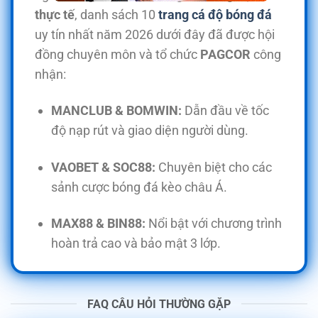
thực tế
, danh sách 10
trang cá độ bóng đá
uy tín nhất năm 2026 dưới đây đã được hội
đồng chuyên môn và tổ chức
PAGCOR
công
nhận:
MANCLUB & BOMWIN:
Dẫn đầu về tốc
độ nạp rút và giao diện người dùng.
VAOBET & SOC88:
Chuyên biệt cho các
sảnh cược bóng đá kèo châu Á.
MAX88 & BIN88:
Nổi bật với chương trình
hoàn trả cao và bảo mật 3 lớp.
DV88 & RICBET:
Hệ thống máy chủ nước
ngoài, đảm bảo đường truyền ổn định.
FAQ CÂU HỎI THƯỜNG GẶP