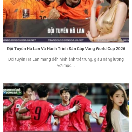
tục theo diễn biến thực tế của trận đấu để
phục vụ nhu cầu đánh rung.
Hệ thống bảo mật tuyệt đối
Đội Tuyển Hà Lan Và Hành Trình Săn Cúp Vàng World Cup 2026
Đội tuyển Hà Lan mang đến hình ảnh trẻ trung, giàu năng lượng
với mục...
Hệ thống bảo mật thông tin giúp người chơi
luôn an toàn
Yếu tố an toàn dữ liệu luôn là mối quan tâm