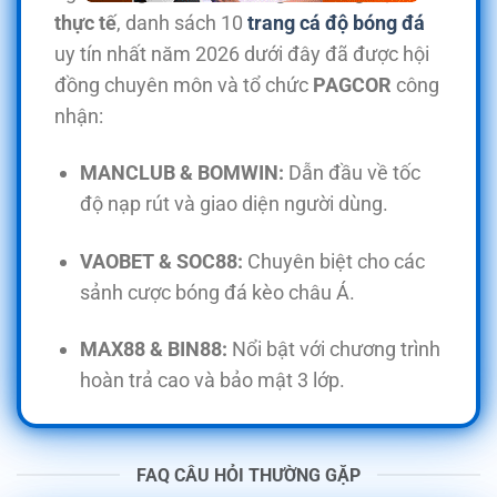
thực tế
, danh sách 10
trang cá độ bóng đá
uy tín nhất năm 2026 dưới đây đã được hội
đồng chuyên môn và tổ chức
PAGCOR
công
nhận:
MANCLUB & BOMWIN:
Dẫn đầu về tốc
độ nạp rút và giao diện người dùng.
VAOBET & SOC88:
Chuyên biệt cho các
sảnh cược bóng đá kèo châu Á.
MAX88 & BIN88:
Nổi bật với chương trình
hoàn trả cao và bảo mật 3 lớp.
DV88 & RICBET:
Hệ thống máy chủ nước
ngoài, đảm bảo đường truyền ổn định.
FAQ CÂU HỎI THƯỜNG GẶP