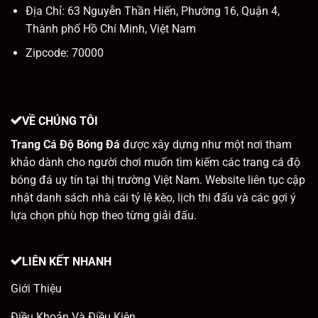
Địa Chỉ: 63 Nguyễn Thần Hiến, Phường 16, Quận 4
,
đỗ an toàn để xuống tiền cho các trận đấu
Thành phố Hồ Chí Minh, Việt Nam
thể thao, hãy tham khảo ngay danh sách
Zipcode:
70000
#10 cái tên dưới đây:
NET88 – Trang cá độ bóng đá uy tín
VỀ CHÚNG TÔI
Trang Cá Độ Bóng Đá
được xây dựng như một nơi tham
khảo dành cho người chơi muốn tìm kiếm các trang cá độ
bóng đá uy tín tại thị trường Việt Nam. Website liên tục cập
nhật danh sách nhà cái tỷ lệ kèo, lịch thi đấu và các gợi ý
lựa chọn phù hợp theo từng giải đấu.
NET88 là trang cá độ bóng đá có độ uy tín lâu
LIÊN KẾT NHANH
năm
Giới Thiệu
NET88 khởi đầu là một tập đoàn giải trí tại
Điều Khoản Và Điều Kiện