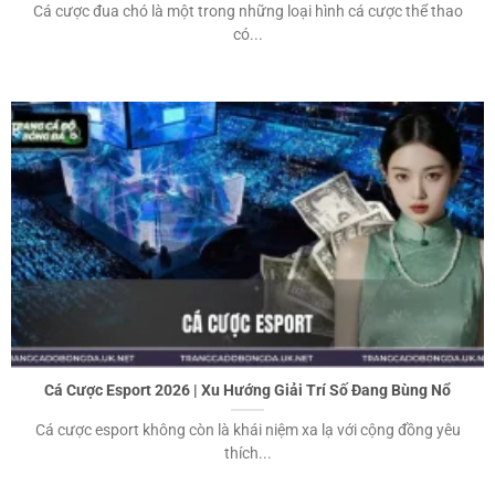
Cá cược đua chó là một trong những loại hình cá cược thể thao
bạn đều được ghi nhận và trả thưởng minh
có...
bạch theo đúng quy định.
==>
Giới Thiệu
Trang Cá Độ Bóng Đá
5 Tiêu chí đánh giá một trang cá độ
bóng đá uy tín
Để nhận diện một sân chơi chất lượng giữa
hàng ngàn thương hiệu trên thị trường,
người mới cần dựa vào các thước đo cụ thể
về pháp lý và vận hành. Dưới đây là những
tiêu chuẩn khắt khe nhất mà một
nền tảng
cá cược bóng đá
chuyên nghiệp bắt buộc
phải đáp ứng được:
Cá Cược Esport 2026 | Xu Hướng Giải Trí Số Đang Bùng Nổ
Cá cược esport không còn là khái niệm xa lạ với cộng đồng yêu
Sở hữu giấy phép quốc tế
thích...