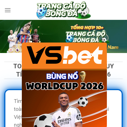
Chuyển
đến
nội
dung
×
TOP 10 TRANG CÁ ĐỘ BÓNG ĐÁ UY
TÍN - TRẢ THƯỞNG NHANH 2026
Tìm kiếm một địa chỉ cá cược thể thao an
toàn là ưu tiên hàng đầu của người chơi tại
Việt Nam. Dựa trên kết quả kiểm định
nghiêm ngặt với hơn
500 giờ trải nghiệm