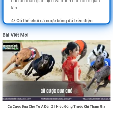
bảo an toàn giao dịch và tránh các rủi ro gian
Trang cá độ bóng đá
là một nền tảng trực
lận.
tuyến được vận hành bởi các nhà cái nhằm
cung cấp dịch vụ đặt cược cho các trận đấu
4/ Có thể chơi cá cược bóng đá trên điện
thể thao.
Tại đây, người chơi không chỉ dự
thoại không?
đoán kết quả thắng hay thua mà còn có thể
Bài Viết Mới
Hoàn toàn có. Hầu hết các trang cá độ hiện
tham gia vào hàng trăm loại kèo khác nhau
nay đều hỗ trợ giao diện mobile hoặc app
như kèo châu Á, kèo tài xỉu hay cược thẻ
riêng, giúp người chơi tham gia mọi lúc mọi
phạt
.
nơi.
Mọi hoạt động từ việc soi tỷ lệ Odds, đặt tiền
5/ Người mới nên bắt đầu cá cược như thế
đến nhận thưởng đều được thực hiện thông
nào?
qua giao diện website hoặc ứng dụng di
Nên tìm hiểu luật chơi, thử với số vốn nhỏ,
động.
Để hoạt động công khai, những nền
chọn kèo đơn giản và quản lý ngân sách hợp
tảng này phải có tiềm lực tài chính mạnh và
lý để hạn chế rủi ro.
được cấp phép bởi các tổ chức quản lý cờ
Cá Cược Đua Chó Từ A Đến Z | Hiểu Đúng Trước Khi Tham Gia
bạc quốc tế. Nó đảm bảo mọi vé cược của