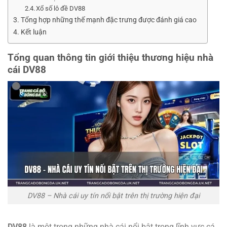
Xổ số lô đề DV88
Tổng hợp những thế mạnh đặc trưng được đánh giá cao
Kết luận
Tổng quan thông tin giới thiệu thương hiệu nhà
cái DV88
DV88 – Nhà cái uy tín nổi bật trên thị trường hiện đại
DV88
là một trong những nhà cái nổi bật trong lĩnh vực cá