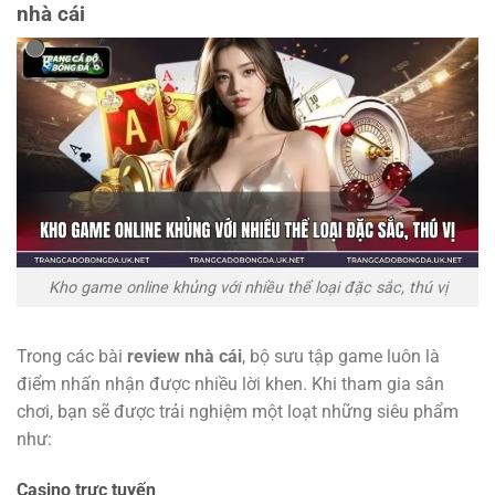
nhà cái
Kho game online khủng với nhiều thể loại đặc sắc, thú vị
Trong các bài
review nhà cái
, bộ sưu tập game luôn là
điểm nhấn nhận được nhiều lời khen. Khi tham gia sân
chơi, bạn sẽ được trải nghiệm một loạt những siêu phẩm
như:
Casino trực tuyến