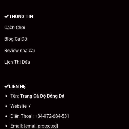
THÔNG TIN
Cách Chơi
Blog Cá Độ
Review nhà cái
Lịch Thi Đấu
LIÊN HỆ
Tên:
Trang Cá Độ Bóng Đá
Website:
/
Điện Thoại: +84-972-684-531
Email:
[email protected]