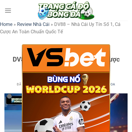
Chuyển
đến
nội
Home
»
Review Nhà Cái
»
DV88 – Nhà Cái Uy Tín Số 1, Cá
dung
Cược An Toàn Chuẩn Quốc Tế
REVIEW NHÀ CÁI
×
DV88 – Nhà Cái Uy Tín Số 1, Cá Cược
An Toàn Chuẩn Quốc Tế
ĐÃ ĐĂNG TRÊN
14 THÁNG 2, 2026
BỞI
NGUYỄN ĐĂNG KHOA