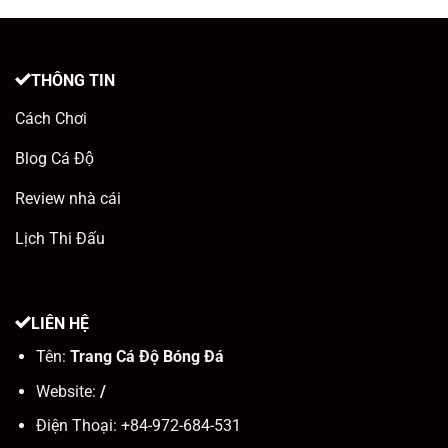
THÔNG TIN
Cách Chơi
Blog Cá Độ
Review nhà cái
Lịch Thi Đấu
LIÊN HỆ
Tên:
Trang Cá Độ Bóng Đá
Website:
/
Điện Thoại: +84-972-684-531