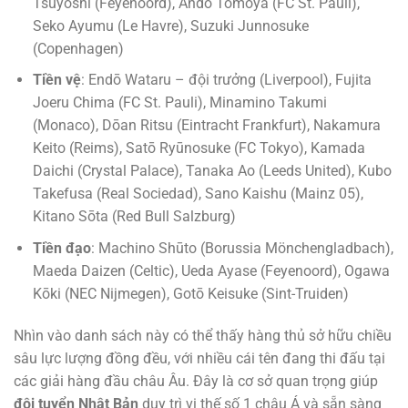
Tsuyoshi (Feyenoord), Ando Tomoya (FC St. Pauli),
Seko Ayumu (Le Havre), Suzuki Junnosuke
(Copenhagen)
Tiền vệ
: Endō Wataru – đội trưởng (Liverpool), Fujita
Joeru Chima (FC St. Pauli), Minamino Takumi
(Monaco), Dōan Ritsu (Eintracht Frankfurt), Nakamura
Keito (Reims), Satō Ryūnosuke (FC Tokyo), Kamada
Daichi (Crystal Palace), Tanaka Ao (Leeds United), Kubo
Takefusa (Real Sociedad), Sano Kaishu (Mainz 05),
Kitano Sōta (Red Bull Salzburg)
Tiền đạo
: Machino Shūto (Borussia Mönchengladbach),
Maeda Daizen (Celtic), Ueda Ayase (Feyenoord), Ogawa
Kōki (NEC Nijmegen), Gotō Keisuke (Sint-Truiden)
Nhìn vào danh sách này có thể thấy hàng thủ sở hữu chiều
sâu lực lượng đồng đều, với nhiều cái tên đang thi đấu tại
các giải hàng đầu châu Âu. Đây là cơ sở quan trọng giúp
đội tuyển Nhật Bản
duy trì vị thế số 1 châu Á và sẵn sàng