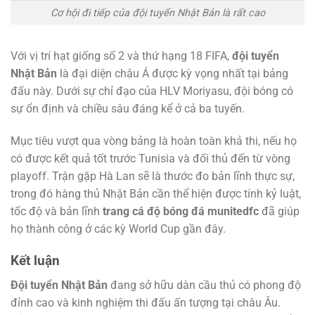
Cơ hội đi tiếp của đội tuyển Nhật Bản là rất cao
Với vị trí hạt giống số 2 và thứ hạng 18 FIFA,
đội tuyển
Nhật Bản
là đại diện châu Á được kỳ vọng nhất tại bảng
đấu này. Dưới sự chỉ đạo của HLV Moriyasu, đội bóng có
sự ổn định và chiều sâu đáng kể ở cả ba tuyến.
Mục tiêu vượt qua vòng bảng là hoàn toàn khả thi, nếu họ
có được kết quả tốt trước Tunisia và đối thủ đến từ vòng
playoff. Trận gặp Hà Lan sẽ là thước đo bản lĩnh thực sự,
trong đó hàng thủ Nhật Bản cần thể hiện được tính kỷ luật,
tốc độ và bản lĩnh
trang cá độ bóng đá munitedfc
đã giúp
họ thành công ở các kỳ World Cup gần đây.
Kết luận
Đội tuyển Nhật Bản
đang sở hữu dàn cầu thủ có phong độ
đỉnh cao và kinh nghiệm thi đấu ấn tượng tại châu Âu.