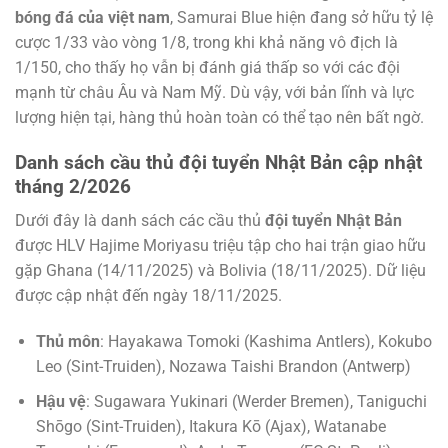
bóng đá của việt nam
, Samurai Blue hiện đang sở hữu tỷ lệ
cược 1/33 vào vòng 1/8, trong khi khả năng vô địch là
1/150, cho thấy họ vẫn bị đánh giá thấp so với các đội
mạnh từ châu Âu và Nam Mỹ. Dù vậy, với bản lĩnh và lực
lượng hiện tại, hàng thủ hoàn toàn có thể tạo nên bất ngờ.
Danh sách cầu thủ đội tuyển Nhật Bản cập nhật
tháng 2/2026
Dưới đây là danh sách các cầu thủ
đội tuyển Nhật Bản
được HLV Hajime Moriyasu triệu tập cho hai trận giao hữu
gặp Ghana (14/11/2025) và Bolivia (18/11/2025). Dữ liệu
được cập nhật đến ngày 18/11/2025.
Thủ môn
: Hayakawa Tomoki (Kashima Antlers), Kokubo
Leo (Sint-Truiden), Nozawa Taishi Brandon (Antwerp)
Hậu vệ
: Sugawara Yukinari (Werder Bremen), Taniguchi
Shōgo (Sint-Truiden), Itakura Kō (Ajax), Watanabe