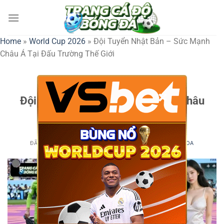
Chuyển
đến
nội
Home
»
World Cup 2026
»
Đội Tuyển Nhật Bản – Sức Mạnh
dung
Châu Á Tại Đấu Trường Thế Giới
WORLD CUP 2026
×
Đội Tuyển Nhật Bản – Sức Mạnh Châu
Á Tại Đấu Trường Thế Giới
ĐÃ ĐĂNG TRÊN
1 THÁNG 3, 2026
BỞI
NGUYỄN ĐĂNG KHOA