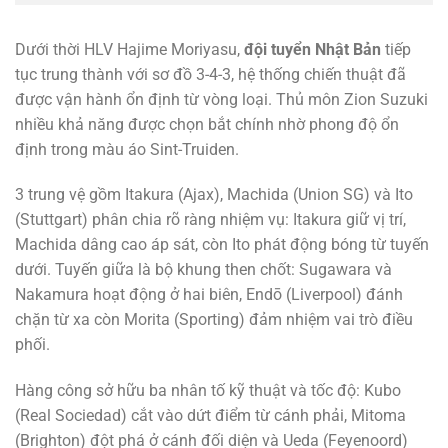
Dưới thời HLV Hajime Moriyasu,
đội tuyển Nhật Bản
tiếp
tục trung thành với sơ đồ 3-4-3, hệ thống chiến thuật đã
được vận hành ổn định từ vòng loại. Thủ môn Zion Suzuki
nhiều khả năng được chọn bắt chính nhờ phong độ ổn
định trong màu áo Sint-Truiden.
3 trung vệ gồm Itakura (Ajax), Machida (Union SG) và Ito
(Stuttgart) phân chia rõ ràng nhiệm vụ: Itakura giữ vị trí,
Machida dâng cao áp sát, còn Ito phát động bóng từ tuyến
dưới. Tuyến giữa là bộ khung then chốt: Sugawara và
Nakamura hoạt động ở hai biên, Endō (Liverpool) đánh
chặn từ xa còn Morita (Sporting) đảm nhiệm vai trò điều
phối.
Hàng công sở hữu ba nhân tố kỹ thuật và tốc độ: Kubo
(Real Sociedad) cắt vào dứt điểm từ cánh phải, Mitoma
(Brighton) đột phá ở cánh đối diện và Ueda (Feyenoord)