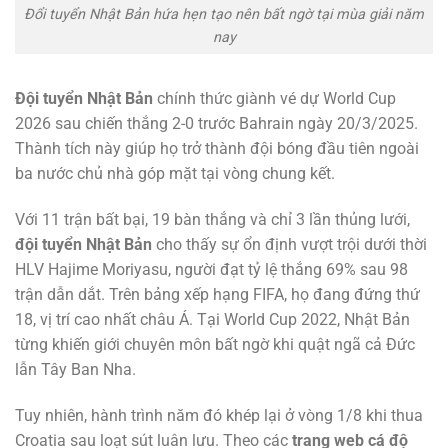
Đổi tuyển Nhật Bản hứa hẹn tạo nên bất ngờ tại mùa giải năm
nay
Đội tuyển Nhật Bản
chính thức giành vé dự World Cup
2026 sau chiến thắng 2-0 trước Bahrain ngày 20/3/2025.
Thành tích này giúp họ trở thành đội bóng đầu tiên ngoài
ba nước chủ nhà góp mặt tại vòng chung kết.
Với 11 trận bất bại, 19 bàn thắng và chỉ 3 lần thủng lưới,
đội tuyển Nhật Bản
cho thấy sự ổn định vượt trội dưới thời
HLV Hajime Moriyasu, người đạt tỷ lệ thắng 69% sau 98
trận dẫn dắt. Trên bảng xếp hạng FIFA, họ đang đứng thứ
18, vị trí cao nhất châu Á. Tại World Cup 2022, Nhật Bản
từng khiến giới chuyên môn bất ngờ khi quật ngã cả Đức
lẫn Tây Ban Nha.
Tuy nhiên, hành trình năm đó khép lại ở vòng 1/8 khi thua
Croatia sau loạt sút luân lưu. Theo các
trang web cá độ