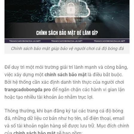
Chính sách bảo mật giúp bảo vệ người chơi cá độ bóng đá
Để duy trì một môi trường giải trí lành mạnh và công bằng,
việc xây dựng một
chính sách bảo mật
là điều bắt buộc.
Bởi hệ thống cần xác định danh tính thực của người chơi
trangcadobongda pro
để ngăn chặn các hành vi gian lận
hoặc tạo nhiều tài khoản ảo nhằm trục lợi.
Thông thường, khi bạn đăng ký tại các trang cá độ bóng
đá, những dữ liệu cơ bản như họ tên, số điện thoại, email
và số tài khoản ngân hàng sẽ được lưu trữ. Mục đích chính
của
chính sách bảo mật
sẽ bao gồm: