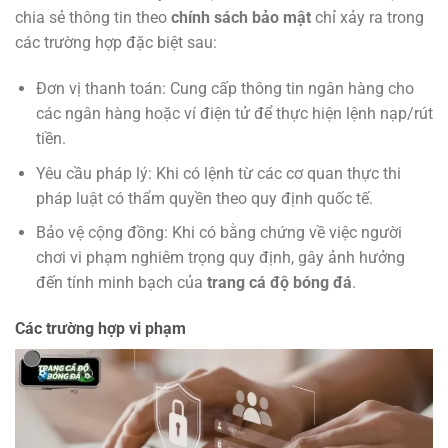
chia sẻ thông tin theo
chính sách bảo mật
chỉ xảy ra trong
các trường hợp đặc biệt sau:
Đơn vị thanh toán: Cung cấp thông tin ngân hàng cho
các ngân hàng hoặc ví điện tử để thực hiện lệnh nạp/rút
tiền.
Yêu cầu pháp lý: Khi có lệnh từ các cơ quan thực thi
pháp luật có thẩm quyền theo quy định quốc tế.
Bảo vệ cộng đồng: Khi có bằng chứng về việc người
chơi vi phạm nghiêm trọng quy định, gây ảnh hưởng
đến tính minh bạch của
trang cá độ bóng đá
.
Các trường hợp vi phạm