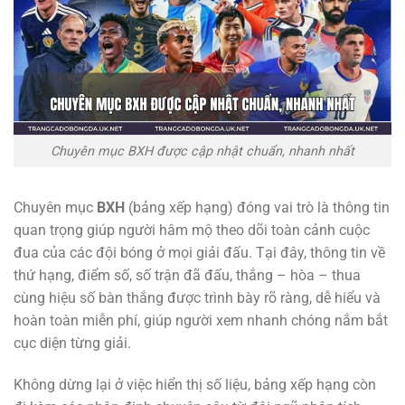
Chuyên mục BXH được cập nhật chuẩn, nhanh nhất
Chuyên mục
BXH
(bảng xếp hạng) đóng vai trò là thông tin
quan trọng giúp người hâm mộ theo dõi toàn cảnh cuộc
đua của các đội bóng ở mọi giải đấu. Tại đây, thông tin về
thứ hạng, điểm số, số trận đã đấu, thắng – hòa – thua
cùng hiệu số bàn thắng được trình bày rõ ràng, dễ hiểu và
hoàn toàn miễn phí, giúp người xem nhanh chóng nắm bắt
cục diện từng giải.
Không dừng lại ở việc hiển thị số liệu, bảng xếp hạng còn