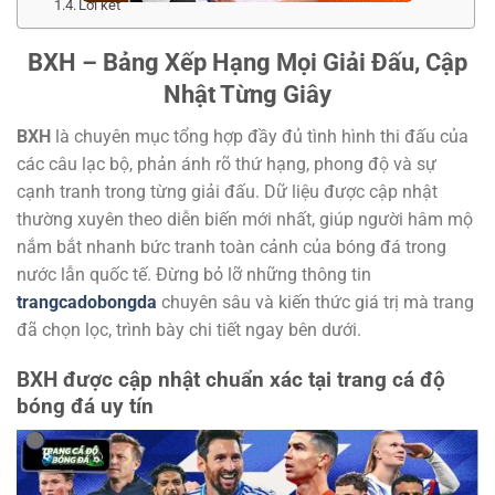
Lời kết
BXH – Bảng Xếp Hạng Mọi Giải Đấu, Cập
Nhật Từng Giây
BXH
là chuyên mục tổng hợp đầy đủ tình hình thi đấu của
các câu lạc bộ, phản ánh rõ thứ hạng, phong độ và sự
cạnh tranh trong từng giải đấu. Dữ liệu được cập nhật
thường xuyên theo diễn biến mới nhất, giúp người hâm mộ
nắm bắt nhanh bức tranh toàn cảnh của bóng đá trong
nước lẫn quốc tế. Đừng bỏ lỡ những thông tin
trangcadobongda
chuyên sâu và kiến thức giá trị mà trang
đã chọn lọc, trình bày chi tiết ngay bên dưới.
BXH được cập nhật chuẩn xác tại trang cá độ
bóng đá uy tín