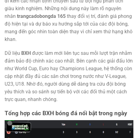
đi kèm các nhận định chuyên sâu từ đội ngũ phân tích
giàu kinh nghiệm. Những nội dung này làm rõ nguyên
nhân
trangcadobongda 165
thay đổi vị trí, đánh giá phong
độ hiện tại và dự báo xu hướng sắp tới của các đội bóng,
mang đến góc nhìn toàn diện thay vì chỉ xem thứ hạng khô
khan.
Dữ liệu
BXH
được làm mới liên tục sau mỗi lượt trận nhằm
đảm bảo độ chính xác cao nhất. Bên cạnh các giải đấu lớn
như World Cup, Euro hay Champions League, hệ thống còn
cập nhật đầy đủ các sân chơi trong nước như V-League,
U23, U18. Nhờ đó, người dùng dễ dàng tra cứu đội bóng
yêu thích và so sánh sự tiến bộ với các đối thủ một cách
trực quan, nhanh chóng.
Tổng hợp các BXH bóng đá nổi bật trong ngày