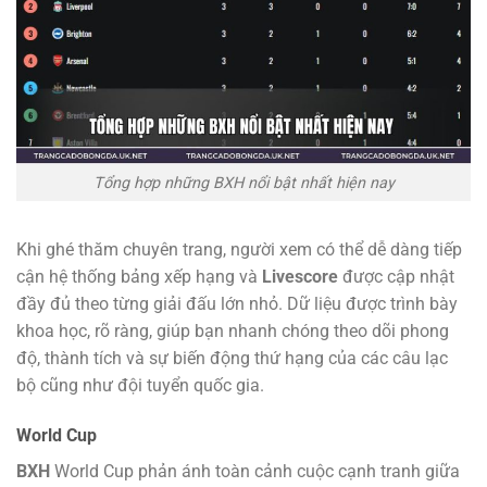
Tổng hợp những BXH nổi bật nhất hiện nay
Khi ghé thăm chuyên trang, người xem có thể dễ dàng tiếp
cận hệ thống bảng xếp hạng và
Livescore
được cập nhật
đầy đủ theo từng giải đấu lớn nhỏ. Dữ liệu được trình bày
khoa học, rõ ràng, giúp bạn nhanh chóng theo dõi phong
độ, thành tích và sự biến động thứ hạng của các câu lạc
bộ cũng như đội tuyển quốc gia.
World Cup
BXH
World Cup phản ánh toàn cảnh cuộc cạnh tranh giữa