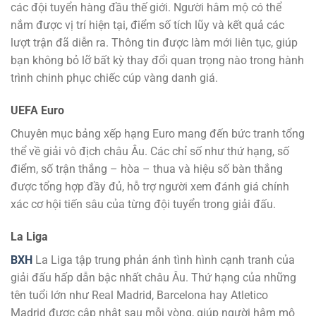
các đội tuyển hàng đầu thế giới. Người hâm mộ có thể
nắm được vị trí hiện tại, điểm số tích lũy và kết quả các
lượt trận đã diễn ra. Thông tin được làm mới liên tục, giúp
bạn không bỏ lỡ bất kỳ thay đổi quan trọng nào trong hành
trình chinh phục chiếc cúp vàng danh giá.
UEFA Euro
Chuyên mục bảng xếp hạng Euro mang đến bức tranh tổng
thể về giải vô địch châu Âu. Các chỉ số như thứ hạng, số
điểm, số trận thắng – hòa – thua và hiệu số bàn thắng
được tổng hợp đầy đủ, hỗ trợ người xem đánh giá chính
xác cơ hội tiến sâu của từng đội tuyển trong giải đấu.
La Liga
BXH
La Liga tập trung phản ánh tình hình cạnh tranh của
giải đấu hấp dẫn bậc nhất châu Âu. Thứ hạng của những
tên tuổi lớn như Real Madrid, Barcelona hay Atletico
Madrid được cập nhật sau mỗi vòng, giúp người hâm mộ