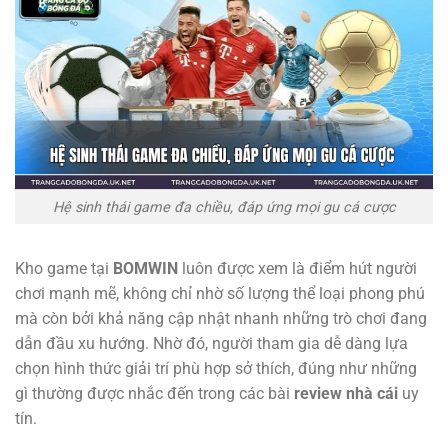
Hệ sinh thái game đa chiều, đáp ứng mọi gu cá cược
Kho game tại
BOMWIN
luôn được xem là điểm hút người
chơi mạnh mẽ, không chỉ nhờ số lượng thể loại phong phú
mà còn bởi khả năng cập nhật nhanh những trò chơi đang
dẫn đầu xu hướng. Nhờ đó, người tham gia dễ dàng lựa
chọn hình thức giải trí phù hợp sở thích, đúng như những
gì thường được nhắc đến trong các bài
review nhà cái
uy
tín.