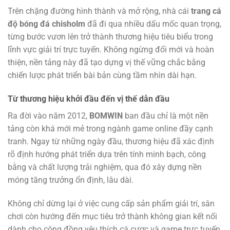
Trên chặng đường hình thành và mở rộng, nhà cái
trang cá
độ bóng đá chisholm
đã đi qua nhiều dấu mốc quan trọng,
từng bước vươn lên trở thành thương hiệu tiêu biểu trong
lĩnh vực giải trí trực tuyến. Không ngừng đổi mới và hoàn
thiện, nền tảng này đã tạo dựng vị thế vững chắc bằng
chiến lược phát triển bài bản cùng tầm nhìn dài hạn.
Từ thương hiệu khởi đầu đến vị thế dẫn đầu
Ra đời vào năm 2012,
BOMWIN
ban đầu chỉ là một nền
tảng còn khá mới mẻ trong ngành game online đầy cạnh
tranh. Ngay từ những ngày đầu, thương hiệu đã xác định
rõ định hướng phát triển dựa trên tính minh bạch, công
bằng và chất lượng trải nghiệm, qua đó xây dựng nền
móng tăng trưởng ổn định, lâu dài.
Không chỉ dừng lại ở việc cung cấp sản phẩm giải trí, sân
chơi còn hướng đến mục tiêu trở thành không gian kết nối
dành cho cộng đồng yêu thích cá cược và game trực tuyến.