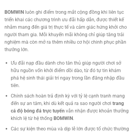
BOMWIN
luôn ghi điểm trong mắt cộng đồng khi liên tục
triển khai các chương trình ưu đãi hấp dẫn, được thiết kế
nhằm mang đến giá trị thực tế và cảm giác hứng khởi cho
người tham gia. Mỗi khuyến mãi không chỉ giúp tăng trải
nghiệm mà còn mở ra thêm nhiều cơ hội chinh phục phần
thưởng lớn.
Ưu đãi nạp đầu dành cho tân thủ giúp người chơi sở
hữu nguồn vốn khởi điểm dồi dào, từ đó tự tin khám
phá hệ sinh thái giải trí ngay trong lần đăng nhập đầu
tiên.
Chính sách hoàn trả định kỳ với tỷ lệ cạnh tranh mang
đến sự an tâm, khi dù kết quả ra sao người chơi
trang
cá độ bóng đá trực tuyến
vẫn nhận được khoản thưởng
khích lệ từ hệ thống
BOMWIN
.
Các sự kiện theo mùa và dịp lễ lớn được tổ chức thường