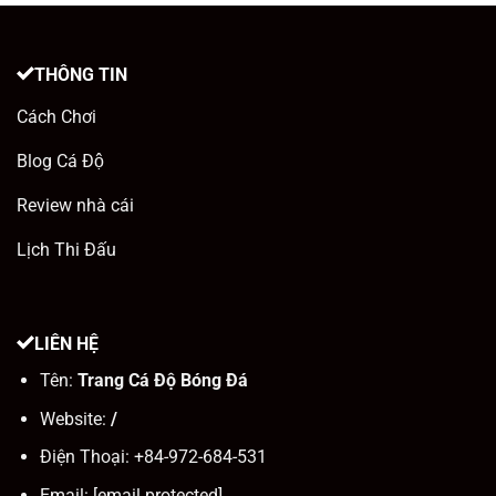
THÔNG TIN
Cách Chơi
Blog Cá Độ
Review nhà cái
Lịch Thi Đấu
LIÊN HỆ
Tên:
Trang Cá Độ Bóng Đá
Website:
/
Điện Thoại: +84-972-684-531
Email:
[email protected]