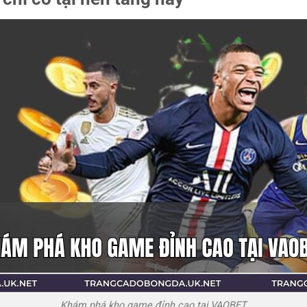
Khám phá kho game đỉnh cao tại VAOBET