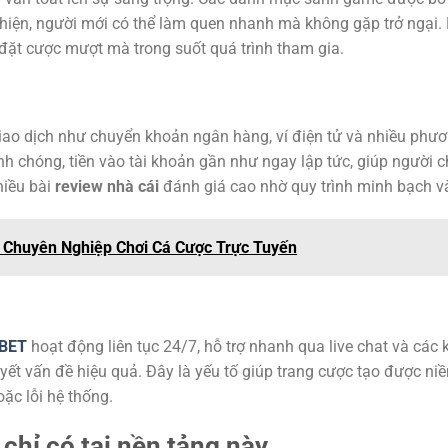
 thiện, người mới có thể làm quen nhanh mà không gặp trở ngại. 
 đặt cược mượt mà trong suốt quá trình tham gia.
ao dịch như chuyển khoản ngân hàng, ví điện tử và nhiều phươn
h chóng, tiền vào tài khoản gần như ngay lập tức, giúp người c
nhiều bài
review nhà cái
đánh giá cao nhờ quy trình minh bạch và
, Chuyên Nghiệp Chơi Cá Cược Trực Tuyến
BET
hoạt động liên tục 24/7, hỗ trợ nhanh qua live chat và các 
ết vấn đề hiệu quả. Đây là yếu tố giúp trang cược tạo được niềm
ặc lỗi hệ thống.
hỉ có tại nền tảng này