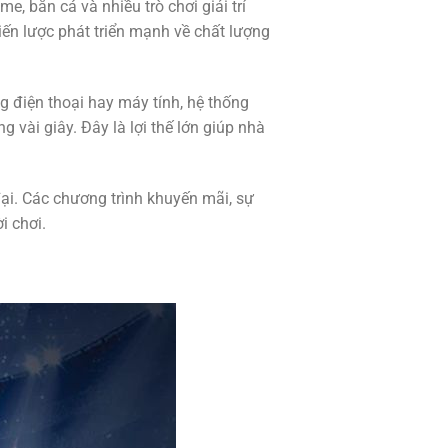
, bắn cá và nhiều trò chơi giải trí
iến lược phát triển mạnh về chất lượng
g điện thoại hay máy tính, hệ thống
vài giây. Đây là lợi thế lớn giúp nhà
ại. Các chương trình khuyến mãi, sự
i chơi.