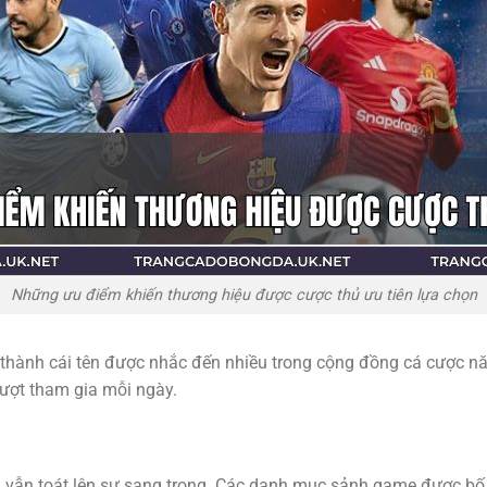
Những ưu điểm khiến thương hiệu được cược thủ ưu tiên lựa chọn
 thành cái tên được nhắc đến nhiều trong cộng đồng cá cược nă
 lượt tham gia mỗi ngày.
g vẫn toát lên sự sang trọng. Các danh mục sảnh game được bố 