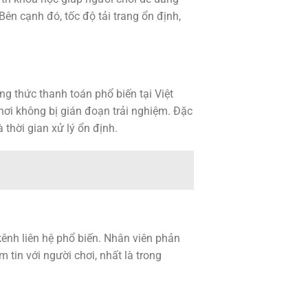
Bên cạnh đó, tốc độ tải trang ổn định,
g thức thanh toán phổ biến tại Việt
hơi không bị gián đoạn trải nghiệm. Đặc
 thời gian xử lý ổn định.
kênh liên hệ phổ biến. Nhân viên phản
 tin với người chơi, nhất là trong