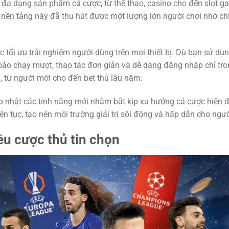
đa dạng sản phẩm cá cược, từ thể thao, casino cho đến slot game
g, nền tảng này đã thu hút được một lượng lớn người chơi nhờ ch
tối ưu trải nghiệm người dùng trên mọi thiết bị. Dù bạn sử dụn
o chạy mượt, thao tác đơn giản và dễ dàng đăng nhập chỉ trong 
, từ người mới cho đến bet thủ lâu năm.
 nhật các tính năng mới nhằm bắt kịp xu hướng cá cược hiện đ
ên tục, tạo nên môi trường giải trí sôi động và hấp dẫn cho ngườ
u cược thủ tin chọn