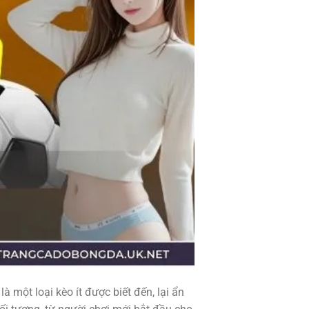
là một loại kèo ít được biết đến, lại ẩn