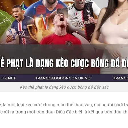
Kèo thẻ phạt là dạng kèo cược bóng đá đặc sắc
ẻ, là một loại kèo cược trong môn thể thao vua, nơi người chơi
t
c rút ra trong một trận đấu. Điều đặc biệt là kết quả trận đấu 